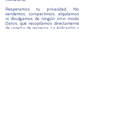
Respetamos tu privacidad. No
vendemos, compartimos, alquilamos
ni divulgamos de ningún otro modo
Datos, qué recopilamos directamente
de usted o de terceros. La Aplicación y
la Pagina Web utilizan su información
únicamente para cualquier propósito,
que se ha establecido expresamente
en esta política de privacidad. Nos
reservamos el derecho de
proporcionar estadísticas sobre el
tráfico y otra información estadística
relacionada con la aplicación a
terceros, sin embargo, sin identificar a
ningún usuario.
Cuánto tiempo guardamos su
información
Su información se conserva durante
el tiempo que sea necesario para
cumplir con los fines para los que se
recopiló, como se describe en esta